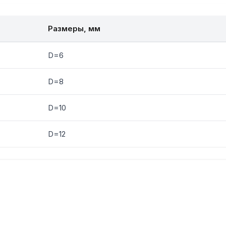
Размеры, мм
D=6
D=8
D=10
D=12