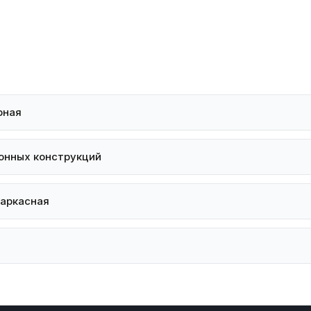
рная
онных конструкций
каркасная