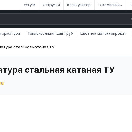
Услуги
Отгрузки
Калькулятор
О компании
К
я арматура
Теплоизоляция для труб
Цветной металлопрокат
атура стальная катаная ТУ
атура стальная катаная ТУ
та