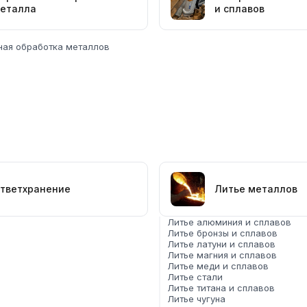
еталла
и сплавов
ная обработка металлов
тветхранение
Литье металлов
 по телефону или через форму обратной связи на сайте. Мы
Литье алюминия и сплавов
Литье бронзы и сплавов
Литье латуни и сплавов
Литье магния и сплавов
Литье меди и сплавов
Литье стали
Литье титана и сплавов
Литье чугуна