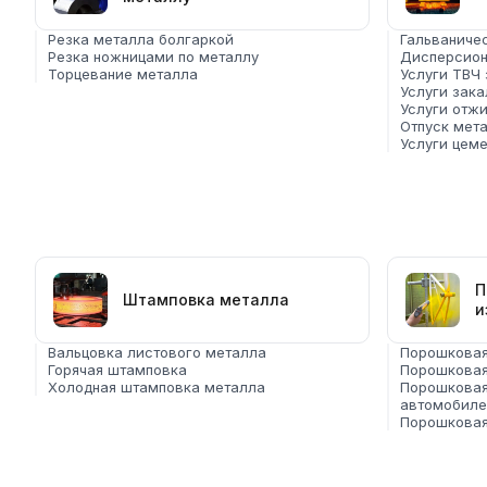
Резка металла болгаркой
Гальваниче
Резка ножницами по металлу
Дисперсион
Торцевание металла
Услуги ТВЧ
Услуги зака
Услуги отж
Отпуск мет
Услуги цеме
П
Штамповка металла
и
Вальцовка листового металла
Порошковая
Горячая штамповка
Порошковая
Холодная штамповка металла
Порошковая
автомобиле
Порошковая