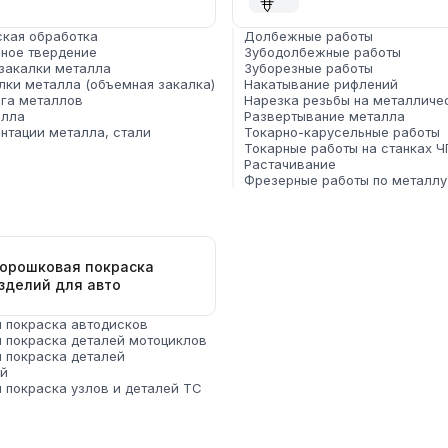
ская обработка
Долбежные работы
ное твердение
Зубодолбежные работы
 закалки металла
Зуборезные работы
лки металла (объемная закалка)
Накатывание рифлений
ига металлов
Нарезка резьбы на металличе
алла
Развертывание металла
нтации металла, стали
Токарно-карусельные работы
Токарные работы на станках Ч
Растачивание
Фрезерные работы по металлу
орошковая покраска
зделий для авто
 покраска автодисков
 покраска деталей мотоциклов
 покраска деталей
й
 покраска узлов и деталей ТС