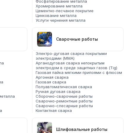
Фосфатирование металла
Хромирование металла
Цементно-песчаное покрытие
Цинкование металла
Услуги чернения металла
Сварочные работы
Электро-дуговая сварка покрытыми
электродами (ММА)
ла
Арганодуговая сварка непокрытым
электродом в среде защитных газов (Tig)
Газовая пайка мягкими припоями с флюсом
Аргонная сварка
ла
Газовая сварка
Полуавтоматическая сварка
Ручная дуговая сварка
металла
Сборочно-сварочные работы
Сварочно-ремонтные работы
Сварочно-слесарные работы
а
Контактная сварка
Шлифовальные работы