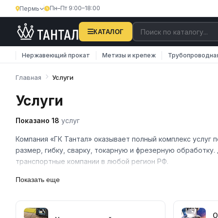
Пн–Пт 9:00–18:00
Пермь
КАТАЛОГ
Нержавеющий прокат
Метизы и крепеж
Трубопроводна
Главная
Услуги
Услуги
Показано 18
услуг
Компания «ГК Тантал» оказывает полный комплекс услуг 
размер, гибку, сварку, токарную и фрезерную обработк
транспортные компании в любой регион РФ.
Основные услуги
Показать еще
Резка металлопроката в размер (гильотина, плазма, ла
Гибка листового и профильного металла
О