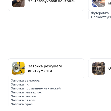
Ультразвуковой контроль
Изготовление деталей по чертежам заказчика
м
Комплектация строительных объектов
Футеровка
Доставка по всей России
Пескоструй
Хранение на складе
Преимущества работы с нами
Собственная производственная площадка
Выполнение заказов от 1 дня
Работа по ГОСТ и ТУ
Гибкая система скидок для оптовых покупателей
Заточка режущего
Как заказать услугу
О
инструмента
Для расчёта стоимости свяжитесь с нашими менеджерами
Заточка зенкеров
подберём оптимальный вариант под ваши требования.
Заточка пил
Заточка промышленных ножей
Заточка разверток
Заточка резцов
Заточка сверл
Заточка фрез